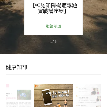
思
【📢認知障礙症專題
【
實戰講座💬】
網
繼續閱讀
1 / 6
健康知訊